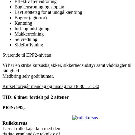
Effektiv fremadroning
Baglænsroning og stoptag
Lavt støttetag for at undgå kæntring
Bagror (agterror)
Kantning
Ind- og udstigning
Makkerredning
Selvredning
Sideforflytning
Svarende til EPP2-niveau
Vi har en stribe kursuskajakker, sikkerhedsudstyr samt våddragter til
rådighed.
Medbring selv godt humør.
Kurset foregår mandag og tirsdag fra 18:30 - 21:30
TID: 6 timer fordelt på 2 aftener
PRIS: 995,-
Rullekursus
Lær at rulle kajakken med den
rigtige grønlandske teknik og i